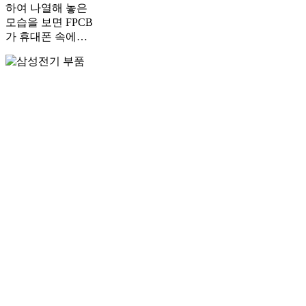
하여 나열해 놓은
4!!
모습을 보면 FPCB
가 휴대폰 속에…
PCB&FPCB
삼
성
전
기
주
요
부
품
TIP3