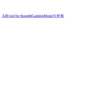
All
Food for thought
Gaming
Music
미분류
FPCB
제
조
youngflex