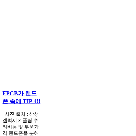
FPCB
FPCB가 핸드
가
폰 속에 TIP 4!!
핸
드
사진 출처 : 삼성
폰
갤럭시 Z 플립 수
속
리비용 및 부품가
에
격 핸드폰을 분해
TIP