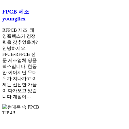
FPCB
FPCB 제조
제
youngflex
조
youngflex
RFPCB 제조, 왜
영플렉스가 경쟁
력을 갖추었을까?
안녕하세요.
FPCB·RFPCB 전
문 제조업체 영플
렉스입니다. 한동
안 이어지던 무더
위가 지나가고 이
제는 선선한 가을
이 다가오고 있습
니다.계절이…
FPCB
가
핸
드