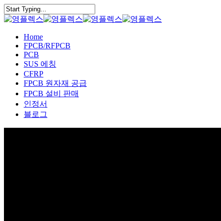
Skip
to
Close
main
Search
content
Menu
Home
FPCB/RFPCB
PCB
SUS 에칭
CFRP
FPCB 원자재 공급
FPCB 설비 판매
인정서
블로그
PCB & FPCB 제조공정 재단 