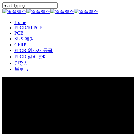
Skip
to
Close
main
Search
content
Menu
Home
FPCB/RFPCB
PCB
SUS 에칭
CFRP
FPCB 원자재 공급
FPCB 설비 판매
인정서
블로그
PCB & FPCB BBT 검사 원리 TI